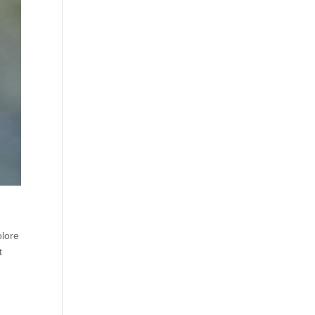
olore
t