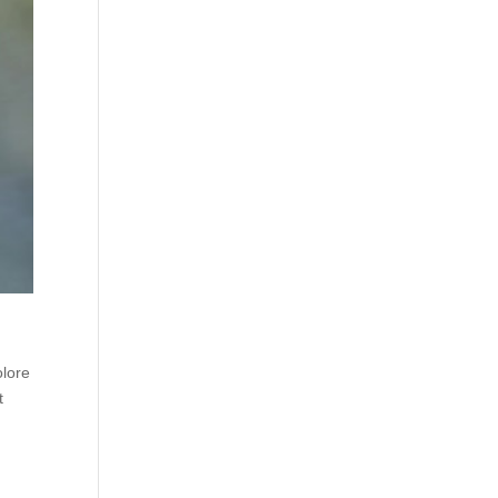
olore
t